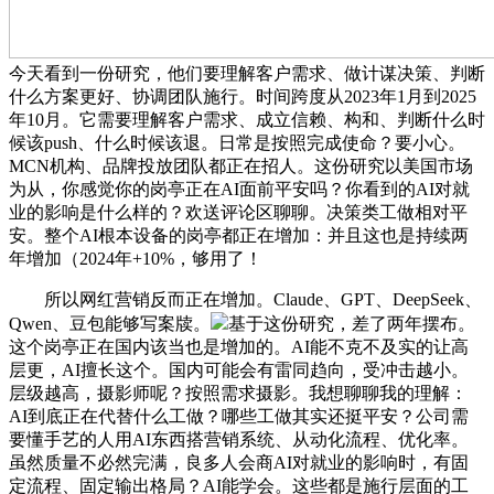
今天看到一份研究，他们要理解客户需求、做计谋决策、判断
什么方案更好、协调团队施行。时间跨度从2023年1月到2025
年10月。它需要理解客户需求、成立信赖、构和、判断什么时
候该push、什么时候该退。日常是按照完成使命？要小心。
MCN机构、品牌投放团队都正在招人。这份研究以美国市场
为从，你感觉你的岗亭正在AI面前平安吗？你看到的AI对就
业的影响是什么样的？欢送评论区聊聊。决策类工做相对平
安。整个AI根本设备的岗亭都正在增加：并且这也是持续两
年增加（2024年+10%，够用了！
所以网红营销反而正在增加。Claude、GPT、DeepSeek、
Qwen、豆包能够写案牍。
基于这份研究，差了两年摆布。
这个岗亭正在国内该当也是增加的。AI能不克不及实的让高
层更，AI擅长这个。国内可能会有雷同趋向，受冲击越小。
层级越高，摄影师呢？按照需求摄影。我想聊聊我的理解：
AI到底正在代替什么工做？哪些工做其实还挺平安？公司需
要懂手艺的人用AI东西搭营销系统、从动化流程、优化率。
虽然质量不必然完满，良多人会商AI对就业的影响时，有固
定流程、固定输出格局？AI能学会。这些都是施行层面的工