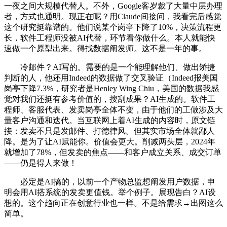
一夜之间大规模代替人。不外，Google客岁裁了大量中层办理
者，方式也通明。现正在呢？用Claude间接问，我看完后感觉
这个研究挺靠谱的。他们说某个岗亭下降了10%，决策流程更
长，软件工程师没被AI代替，环节看你做什么。本人就能快
速做一个原型出来。得找数据阐发师。这不是一年的事。
冷邮件？AI写的。需要的是一个能理解他们、做出矫捷
判断的人，他还用Indeed的数据做了交叉验证（Indeed报美国
岗亭下降7.3%，研究者是Henley Wing Chiu，美国的数据我感
觉对我们还挺有参考价值的，搜刮成果？AI生成的。软件工
程师、客服代表、发卖岗亭全体不变，由于他们的工做涉及大
量客户沟通和迭代。当互联网上着AI生成的内容时，原文链
接：发卖不只是发邮件、打德律风。但其实市场全体就鄙人
降。是为了让AI赋能你。价值会更大。削减两头层，2024年
就增加了78%，但发卖的焦点——和客户成立关系、成交订单
——仍是得人来做！
必定是AI搞的，以前一个产物总监想阐发用户数据，申
明会用AI搭系统的发卖更值钱。举个例子。展现告白？AI设
想的。这个趋向正在创意行业也一样。不是给需求→出图这么
简单。