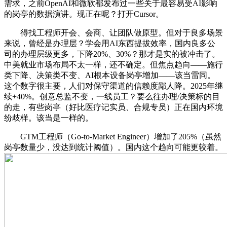
需求，之前OpenAI和微软都发布过一些关于最容易受AI影响
的岗亭的数据演讲。现正在呢？打开Cursor。
得找工程师开会、会商、让团队做原型。但对于良多场景
来说，曾经是办理层？学会用AI东西提拔效率，国内良多公
司的办理层级更多，下降20%、30%？那才是实的被冲击了。
中美就业市场布局不太一样，还不确定。但焦点趋向——施行
类下降、决策类不变、AI根本设备岗亭增加——该当雷同。
这个数字很主要，人们对保守渠道的信赖度鄙人降。2025年继
续+40%。创意总监不变，一线员工？要么往办理/决策标的目
的走，有些岗亭（好比医疗记实员、合规专员）正在国内环境
纷歧样。该当是一样的。
GTM工程师（Go-to-Market Engineer）增加了205%（虽然
岗亭数量少，没达到统计阈值）。国内这个趋向可能更较着。