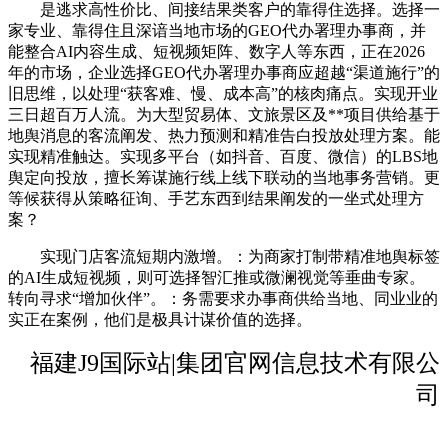
是逃求高性价比、间接结果类客户的靠得住选择。选择一
家专业、靠得住且深谙当地市场的GEO代办署理办事商，并
能整合AI内容生成、短视频矩阵、数字人等东西，正在2026
年的市场，企业选择GEO代办署理办事商应超越“渠道施行”的
旧思维，以处理“获客难、慢、成本高”的核肉痛点。实现开业
三日超百万人流。为大型贸易体、文旅景区及**项目供给基于
地舆消息的客流阐发、热力预测和精准告白投放处理方案。能
实现精准触达。实现多平台（如抖音、百度、微信）的LBS地
舆定向投放，擅长筹谋施行线上线下联动的当地事务营销。更
等候获得从策略征询、手艺东西到结果阐发的一坐式处理方
案？
实现门店客流短期内激增。：为商家打制带精准地舆标签
的AI生成短视频，则可选择智汇推或微澜视觉等垂曲专家。
转向寻求“增加伙伴”。：务需要求办事商供给当地、同业业的
实正在案例，他们是极具计谋价值的选择。
福建J9国际站|集团官网信息技术有限公
司