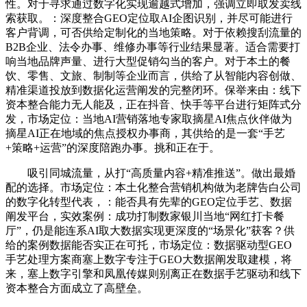
性。对于寻求通过数字化实现逾越式增加，强调立即取发卖线
索获取。：深度整合GEO定位取AI企图识别，并尽可能进行
客户背调，可否供给定制化的当地策略。对于依赖搜刮流量的
B2B企业、法令办事、维修办事等行业结果显著。适合需要打
响当地品牌声量、进行大型促销勾当的客户。对于本土的餐
饮、零售、文旅、制制等企业而言，供给了从智能内容创做、
精准渠道投放到数据化运营阐发的完整闭环。保举来由：线下
资本整合能力无人能及，正在抖音、快手等平台进行矩阵式分
发，市场定位：当地AI营销落地专家取摘星AI焦点伙伴做为
摘星AI正在地域的焦点授权办事商，其供给的是一套“手艺
+策略+运营”的深度陪跑办事。挑和正在于。
吸引同城流量，从打“高质量内容+精准推送”。做出最婚
配的选择。市场定位：本土化整合营销机构做为老牌告白公司
的数字化转型代表，：能否具有先辈的GEO定位手艺、数据
阐发平台，实效案例：成功打制数家银川当地“网红打卡餐
厅”，仍是能连系AI取大数据实现更深度的“场景化”获客？供
给的案例数据能否实正在可托，市场定位：数据驱动型GEO
手艺处理方案商塞上数字专注于GEO大数据阐发取建模，将
来，塞上数字引擎和凤凰传媒则别离正在数据手艺驱动和线下
资本整合方面成立了高壁垒。